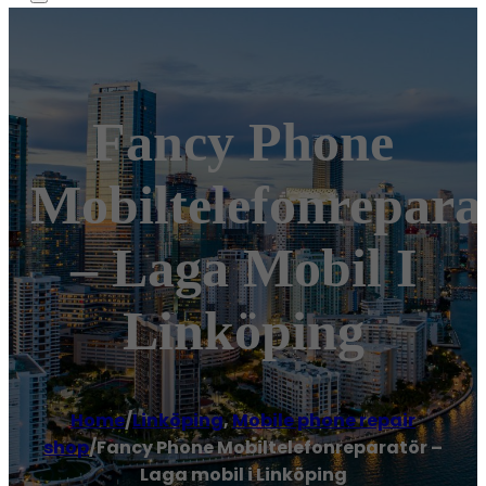
Fancy Phone
Mobiltelefonrepara
– Laga Mobil I
Linköping
Home
/
Linköping
,
Mobile phone repair
shop
/
Fancy Phone Mobiltelefonreparatör –
Laga mobil i Linköping